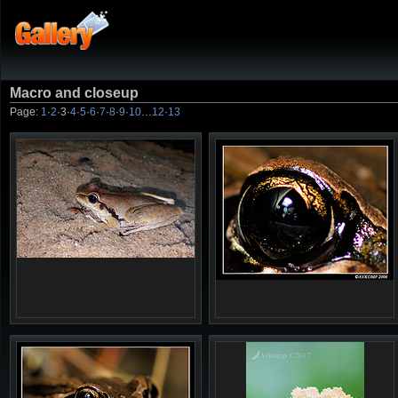
Macro and closeup
Page:
1
·
2
·
3
·
4
·
5
·
6
·
7
·
8
·
9
·
10
…
12
·
13